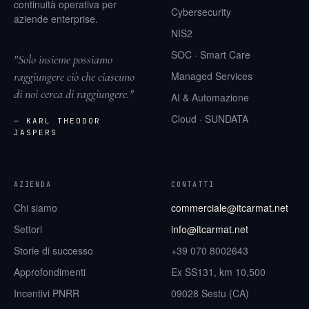
continuità operativa per
Cybersecurity
aziende enterprise.
NIS2
SOC · Smart Care
"Solo insieme possiamo
raggiungere ciò che ciascuno
Managed Services
di noi cerca di raggiungere."
AI & Automazione
Cloud · SUNDATA
— KARL THEODOR
JASPERS
AZIENDA
CONTATTI
Chi siamo
commerciale@itcarmat.net
Settori
info@itcarmat.net
Storie di successo
+39 070 8002643
Approfondimenti
Ex SS131, km 10,500
Incentivi PNRR
09028 Sestu (CA)