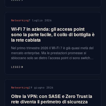
disponibilità dei servizi si difende a monte, non con un
ticket.
Networking
7 luglio 2026
Wi-Fi 7 in azienda: gli access point
sono la parte facile, il collo di bottiglia è
la rete cablata
Nel primo trimestre 2026 il Wi-Fi 7 è già quasi metà del
mercato enterprise. Ma le prestazioni promesse si
sbloccano solo se dietro l’access point ci sono switch
multi-gigabit, cablaggio adeguato e un progetto radio
sui 6 GHz: cambiare gli AP senza aggiornare la rete
LEGGI
cablata è un investimento sprecato.
Networking
19 giugno 2026
Oltre la VPN: con SASE e Zero Trust la
rete diventa il perimetro di sicurezza