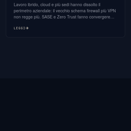
Lavoro ibrido, cloud e più sedi hanno dissolto il
perimetro aziendale: il vecchio schema firewall più VPN
non regge più. SASE e Zero Trust fanno convergere
rete e sicurezza, e le misure di base NIS2 dell’ACN
spingono nella stessa direzione.
LEGGI