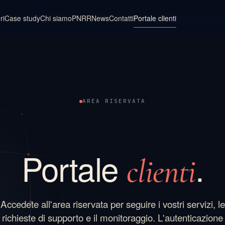
ri
Case study
Chi siamo
PNRR
News
Contatti
Portale clienti
AREA RISERVATA
Portale
.
clienti
Accedete all'area riservata per seguire i vostri servizi, le
richieste di supporto e il monitoraggio. L'autenticazione