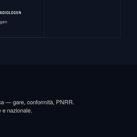
ogen
erca — gare, conformità, PNRR.
e e nazionale.