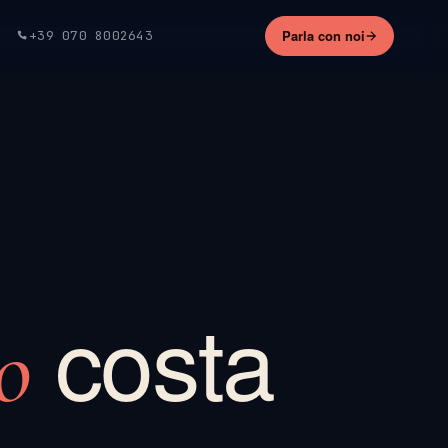
Parla con noi
+39 070 8002643
costa
o