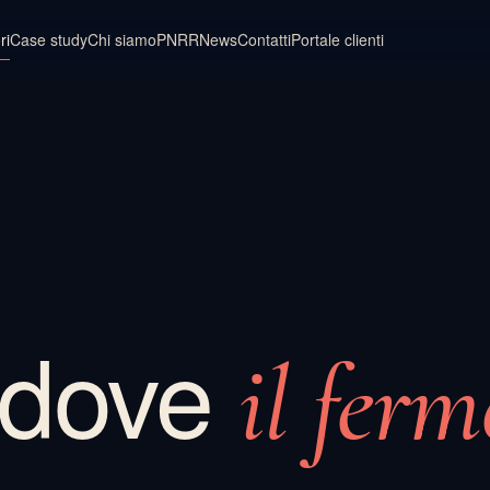
ri
Case study
Chi siamo
PNRR
News
Contatti
Portale clienti
T dove
il ferm