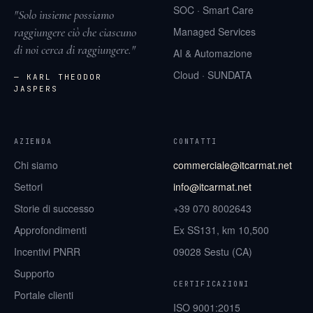
SOC · Smart Care
"Solo insieme possiamo
raggiungere ciò che ciascuno
Managed Services
di noi cerca di raggiungere."
AI & Automazione
Cloud · SUNDATA
— KARL THEODOR
JASPERS
AZIENDA
CONTATTI
Chi siamo
commerciale@itcarmat.net
Settori
info@itcarmat.net
Storie di successo
+39 070 8002643
Approfondimenti
Ex SS131, km 10,500
Incentivi PNRR
09028 Sestu (CA)
Supporto
CERTIFICAZIONI
Portale clienti
ISO 9001:2015