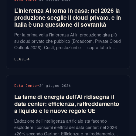
L’inferenza AI torna in casa: nel 2026 la
produzione sceglie il cloud privato, e in
Italia è una questione di sovranità
Per la prima volta l’inferenza AI in produzione gira più
su cloud privato che pubblico (Broadcom, Private Cloud
Outlook 2026). Costi, prestazioni e — soprattutto in
Italia — sovranità del dato stanno riportando i carichi AI
vicino all’infrastruttura aziendale.
LEGGI
Data Center
24 giugno 2026
La fame di energia dell’AI ridisegna il
data center: efficienza, raffreddamento
a liquido e le nuove regole UE
L’adozione dell’intelligenza artificiale sta facendo
esplodere i consumi elettrici dei data center: nel 2026
+26% secondo Gartner. Efficienza e raffreddamento