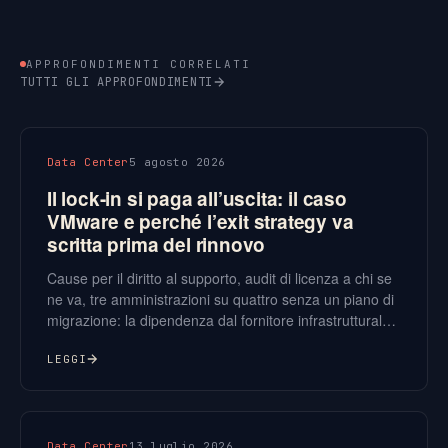
APPROFONDIMENTI CORRELATI
TUTTI GLI APPROFONDIMENTI
Data Center
5 agosto 2026
Il lock-in si paga all’uscita: il caso
VMware e perché l’exit strategy va
scritta prima del rinnovo
Cause per il diritto al supporto, audit di licenza a chi se
ne va, tre amministrazioni su quattro senza un piano di
migrazione: la dipendenza dal fornitore infrastrutturale
è passata da fastidio commerciale a rischio operativo. Il
Data Act aiuta sul cloud, ma non copre tutto.
LEGGI
Data Center
13 luglio 2026