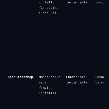
contatto
terza parte
invii i
(in pagina
e pop-up)
OpenStreetMap
Mappa della
Funzionale ·
Quando 
sede
terza parte
la mapp
(pagina
Contatti)