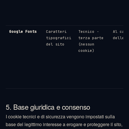
Google Fonts
Caratteri
Tecnico ·
Al cari
tipografici
terza parte
delle p
del sito
(nessun
cookie)
5. Base giuridica e consenso
I cookie tecnici e di sicurezza vengono impostati sulla
base del legittimo interesse a erogare e proteggere il sito,