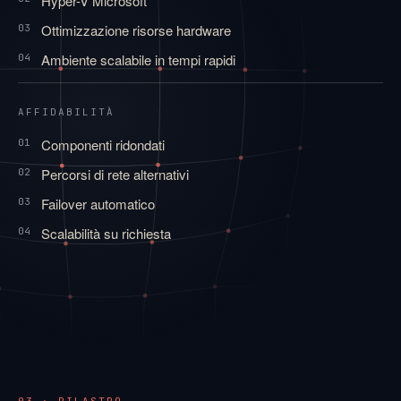
Hyper-V Microsoft
Ottimizzazione risorse hardware
03
Ambiente scalabile in tempi rapidi
04
AFFIDABILITÀ
Componenti ridondati
01
Percorsi di rete alternativi
02
Failover automatico
03
Scalabilità su richiesta
04