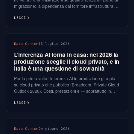
migrazione: la dipendenza dal fornitore infrastrutturale
è passata da fastidio commerciale a rischio operativo. Il
Data Act aiuta sul cloud, ma non copre tutto.
LEGGI
Data Center
13 luglio 2026
L’inferenza AI torna in casa: nel 2026 la
produzione sceglie il cloud privato, e in
Italia è una questione di sovranità
Per la prima volta l’inferenza AI in produzione gira più
su cloud privato che pubblico (Broadcom, Private Cloud
Outlook 2026). Costi, prestazioni e — soprattutto in
Italia — sovranità del dato stanno riportando i carichi AI
vicino all’infrastruttura aziendale.
LEGGI
Data Center
24 giugno 2026