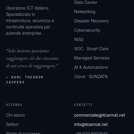
Data Center
Operatore ICT italiano.
Networking
Specializzato in
infrastruttura, sicurezza e
Disaster Recovery
continuità operativa per
Cybersecurity
aziende enterprise.
NIS2
SOC · Smart Care
"Solo insieme possiamo
raggiungere ciò che ciascuno
Managed Services
di noi cerca di raggiungere."
AI & Automazione
Cloud · SUNDATA
— KARL THEODOR
JASPERS
AZIENDA
CONTATTI
Chi siamo
commerciale@itcarmat.net
Settori
info@itcarmat.net
Storie di successo
+39 070 8002643