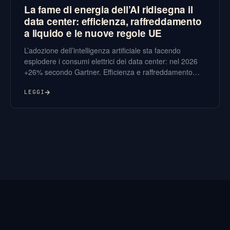
La fame di energia dell’AI ridisegna il
data center: efficienza, raffreddamento
a liquido e le nuove regole UE
L’adozione dell’intelligenza artificiale sta facendo
esplodere i consumi elettrici dei data center: nel 2026
+26% secondo Gartner. Efficienza e raffreddamento
diventano una voce di bilancio, e dal 15 maggio la
direttiva UE le trasforma anche in un obbligo di
LEGGI
rendicontazione.