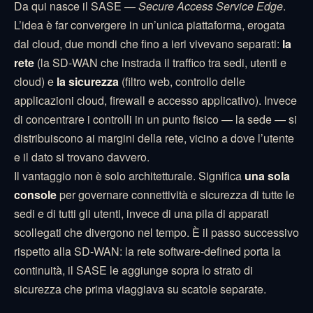
Da qui nasce il SASE —
Secure Access Service Edge
.
L’idea è far convergere in un’unica piattaforma, erogata
dal cloud, due mondi che fino a ieri vivevano separati:
la
rete
(la SD-WAN che instrada il traffico tra sedi, utenti e
cloud) e
la sicurezza
(filtro web, controllo delle
applicazioni cloud, firewall e accesso applicativo). Invece
di concentrare i controlli in un punto fisico — la sede — si
distribuiscono ai margini della rete, vicino a dove l’utente
e il dato si trovano davvero.
Il vantaggio non è solo architetturale. Significa
una sola
console
per governare connettività e sicurezza di tutte le
sedi e di tutti gli utenti, invece di una pila di apparati
scollegati che divergono nel tempo. È il passo successivo
rispetto alla SD-WAN: la rete software-defined porta la
continuità, il SASE le aggiunge sopra lo strato di
sicurezza che prima viaggiava su scatole separate.