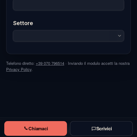
Telefono diretto:
+39 070 796514
· Inviando il modulo accetti la nostra
Privacy Policy
.
Chiamaci
Scrivici
© ITCARMAT S.r.l. · P.IVA IT03296740925
Privacy
·
Cookie